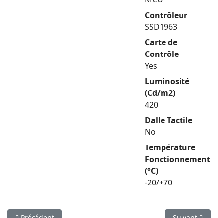
Contrôleur
SSD1963
Carte de
Contrôle
Yes
Luminosité
(Cd/m2)
420
Dalle Tactile
No
Température
Fonctionnement
(°C)
-20/+70
Article précédent : WF70A8SYJHLNGA
Article suiva
Précédent
Suivant