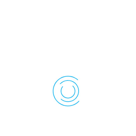
, transparente, feutrée,
rés
n
xternes de la membrane. Les claviers sont résistants aux hau
olycarbonate est plus particulièrement utilisé pour les couch