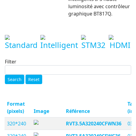
luminosité avec contrôleur
graphique BT817Q.
Standard
Intelligent
STM32
HDMI
Filter
Search
Reset
Format
Tail
(pixels)
Image
Référence
(in
320*240
RVT3.5A320240CFWN36
03,