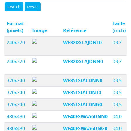
Search
Reset
Format
Taille
(pixels)
Image
Référence
(inch)
240x320
WF32DSLAJDNT0
03,2
240x320
WF32DSLAJDNN0
03,2
320x240
WF35LSIACDNN0
03,5
320x240
WF35LSIACDNT0
03,5
320x240
WF35LSIACDNG0
03,5
480x480
WF40ESWAA6DNN0
04,0
480x480
WF40ESWAA6DNG0
04,0