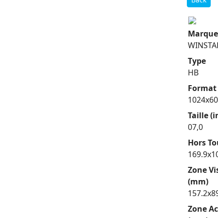
Marque
WINSTA
Type
HB
Format 
1024x6
Taille (
07,0
Hors To
169.9x1
Zone Vi
(mm)
157.2x8
Zone Ac