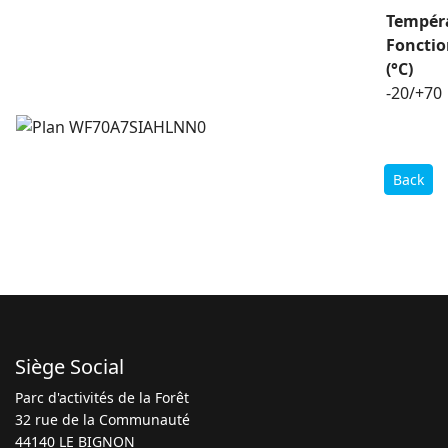
Tempér
Foncti
(°C)
-20/+70
Back
Siège Social
Parc d'activités de la Forêt
32 rue de la Communauté
44140 LE BIGNON