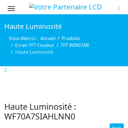
Haute Luminosité
Vous êtes ici :
Accueil
Produits
Ecran TFT Couleur
TFT WINSTAR
Haute Luminosité
Haute Luminosité :
WF70A7SIAHLNN0
Back