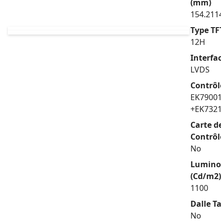
(mm)
154.211
Type TF
12H
Interfa
LVDS
Contrôl
EK7900
+EK732
Carte d
Contrôl
No
Lumino
(Cd/m2)
1100
Dalle Ta
No