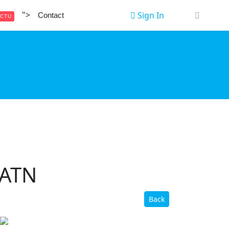
">
Sign In
Contact
CTU
VATN
Back