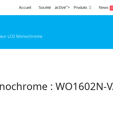
active">
Accueil
Société
Produits
News
A
cheur LCD Monochrome
onochrome : WO1602N-