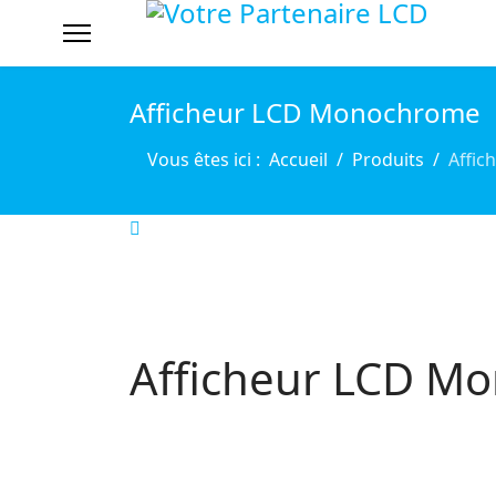
Afficheur LCD Monochrome
Vous êtes ici :
Accueil
Produits
Affi
Afficheur LCD M