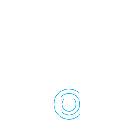
Intégration facile dans votre application
Bas coût
Fait office de joint sur la facade avant
Matériaux :
Le polyester est utilisé pour les couches externes de la
membrane. Les claviers sont résistants aux hautes
températures ainsi qu'à la corrosion tout en étant
flexibles et très fiables. Le polycarbonate est plus
particulièrement utilisé pour les couches
intermédiaires, son prix étant plus intéressant que le