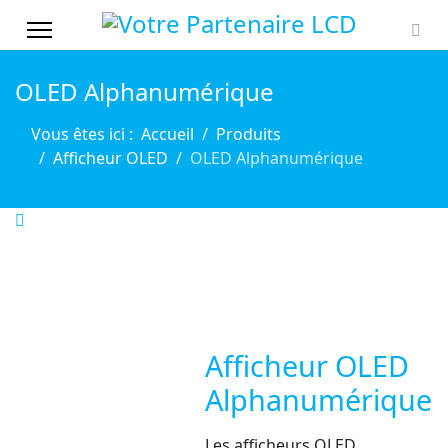
OLED Alphanumérique
Vous êtes ici :
Accueil
Produits
Afficheur OLED
OLED Alphanumérique
Afficheur OLED
Alphanumérique
Les afficheurs OLED