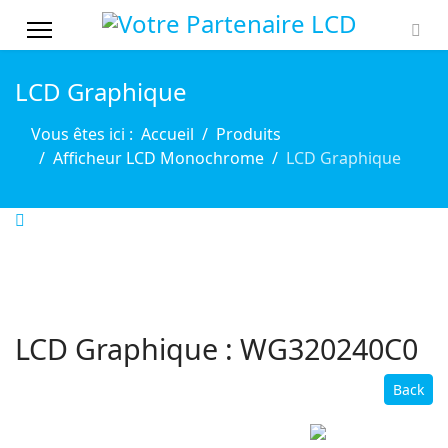
LCD Graphique
Vous êtes ici :
Accueil
Produits
Afficheur LCD Monochrome
LCD Graphique
LCD Graphique : WG320240C0
Back