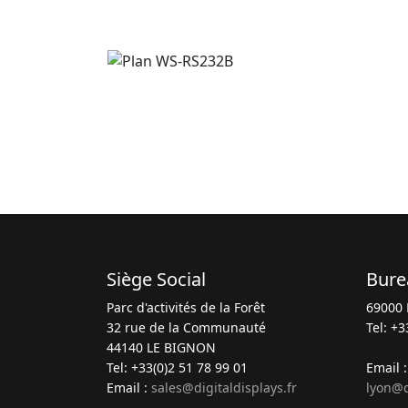
Siège Social
Bure
Parc d'activités de la Forêt
69000 
32 rue de la Communauté
Tel: +3
44140 LE BIGNON
Tel: +33(0)2 51 78 99 01
Email 
Email :
sales@digitaldisplays.fr
lyon@d