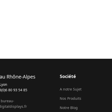
au Rhône-Alpes
Société
Lyon
A notre Sujet
3(0)6 80 93 54 85
Nos Produits
:
bureau-
igitaldisplays.fr
Notre Blog