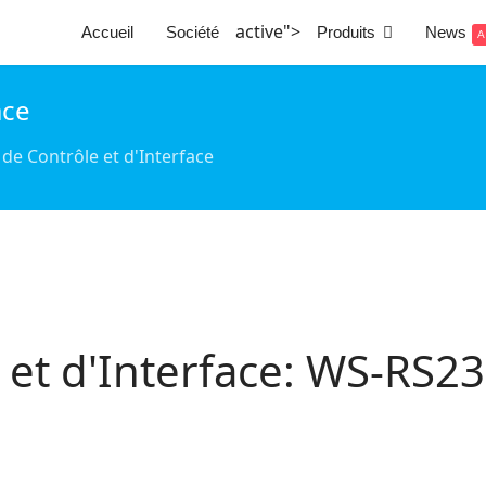
active">
Accueil
Société
Produits
News
A
ace
 de Contrôle et d'Interface
 et d'Interface: WS-RS2