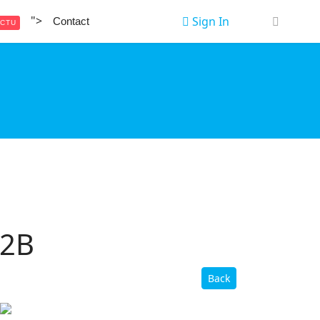
">
Sign In
Contact
CTU
32B
Back