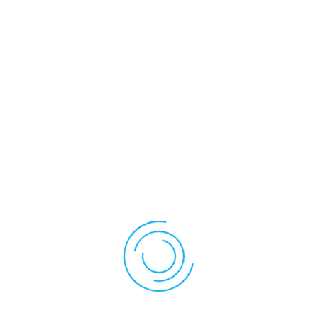
Luminosité
(Cd/m2)
450
Dalle Tactile
PCAP
Information
3.0(B)Black /clear
CG
Interface Tactile
USB/I2C
Contrôleur Tactile
EE80H805680
Ratio
16:09
Driver Led
No