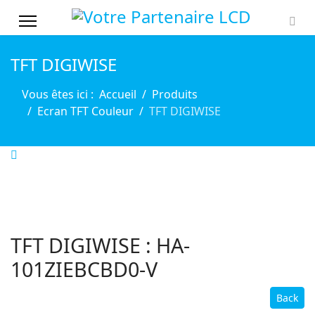
TFT DIGIWISE
Vous êtes ici :
Accueil
Produits
Ecran TFT Couleur
TFT DIGIWISE
TFT DIGIWISE : HA-
101ZIEBCBD0-V
Back