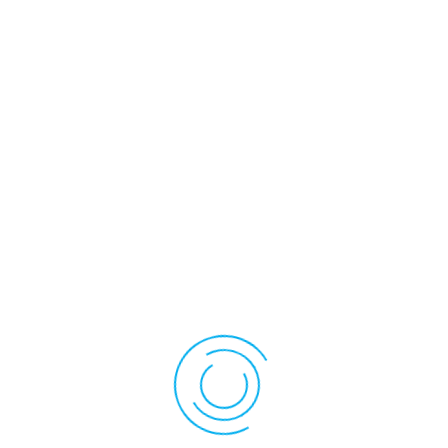
HDMI
Luminosité
(Cd/m2)
850
Dalle Tactile
PCAP
Information
1.8(B)Black /clear
CG
Interface Tactile
USB/I2C
Contrôleur
Tactile
ILI2511
Ratio
04:03