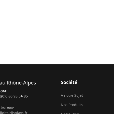
au Rhône-Alpes
Société
Lyon
A notre Sujet
3(0)6 80 93 54 85
Nos Produits
:
bureau-
igitaldisplays.fr