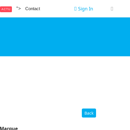
">
Sign In
Contact
ACTU
Back
Marque