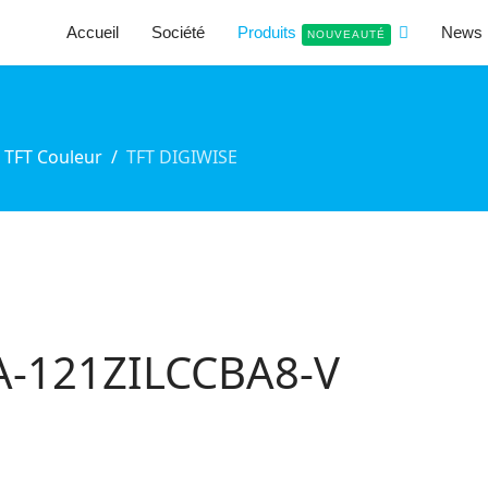
Accueil
Société
Produits
News
NOUVEAUTÉ
 TFT Couleur
TFT DIGIWISE
HA-121ZILCCBA8-V