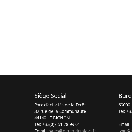
Siège Social
Bure
Parc d'activités de la Forêt
69000 
32 rue de la Communauté
Tel: +3
44140 LE BIGNON
Tel: +33(0)2 51 78 99 01
Email 
Email :
sales@digitaldisplays.fr
lyon@d