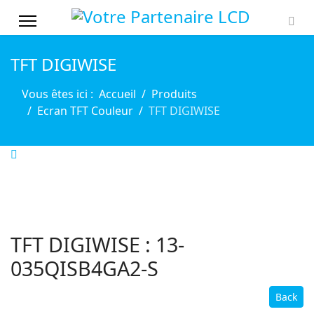
TFT DIGIWISE
Vous êtes ici :
Accueil
Produits
Ecran TFT Couleur
TFT DIGIWISE
TFT DIGIWISE : 13-
035QISB4GA2-S
Back