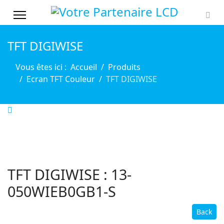
TFT DIGIWISE
Vous êtes ici :
Accueil
Produits
Ecran TFT Couleur
TFT DIGIWISE
TFT DIGIWISE : 13-
050WIEB0GB1-S
Back