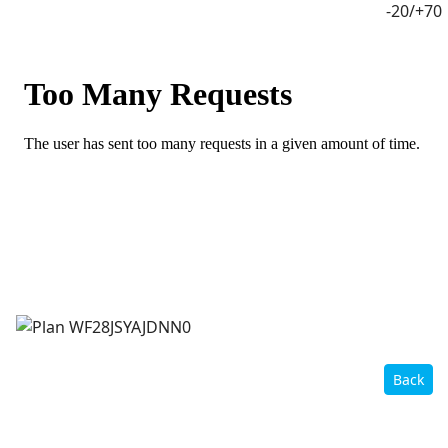
-20/+70
Back