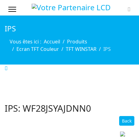
IPS
Vous êtes ici :
Accueil
Produits
Ecran TFT Couleur
TFT WINSTAR
IPS
IPS: WF28JSYAJDNN0
Back