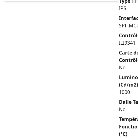
Type TF
IPS
Interfa
SPI ,MC
Contrôl
ILI9341
Carte d
Contrôl
No
Lumino
(Cd/m2)
1000
Dalle Ta
No
Tempér
Foncti
(°C)