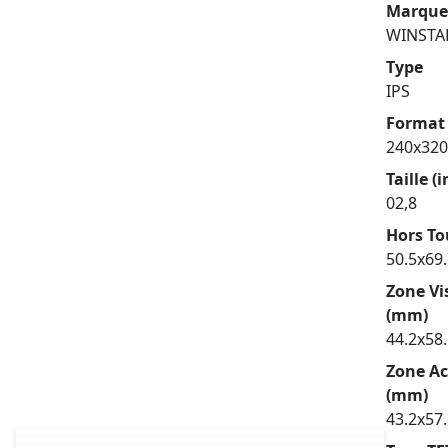
Marque
WINSTA
Type
IPS
Format 
240x320
Taille (
02,8
Hors To
50.5x69
Zone Vi
(mm)
44.2x58
Zone Ac
(mm)
43.2x57