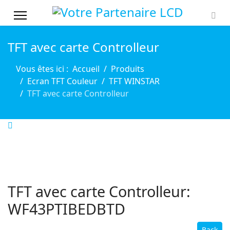
TFT avec carte Controlleur
Vous êtes ici :
Accueil
Produits
Ecran TFT Couleur
TFT WINSTAR
TFT avec carte Controlleur
TFT avec carte Controlleur:
WF43PTIBEDBTD
Back