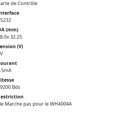
arte de Contrôle
nterface
RS232
OA (mm)
8.0x 32.25
ension (V)
5V
Courant
8.5mA
itesse
9200 Bds
estriction
e Marche pas pour le WH4004A