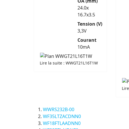
OA (mm)
24.0x
16.7x3.5
Tension (V)
3,3V
Courant
10mA
Lire la suite : WWGT21L16T1W
Lir
WWRS232B-00
WF35LTZACDNN0
WF18FTLAADNN0