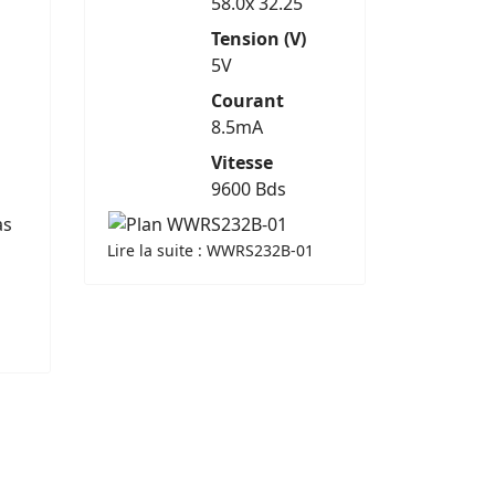
58.0x 32.25
Tension (V)
5V
Courant
8.5mA
Vitesse
9600 Bds
as
Lire la suite : WWRS232B-01