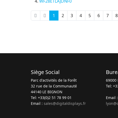
WF28ETLAJDNF0
1
2
3
4
5
6
7
8
Siège Social
Bure
Parc d'activités de la Forêt
69000 
32 rue de la Communauté
Tel: +3
44140 LE BIGNON
Tel: +33(0)2 51 78 99 01
Email 
Email :
sales@digitaldisplays.fr
lyon@d