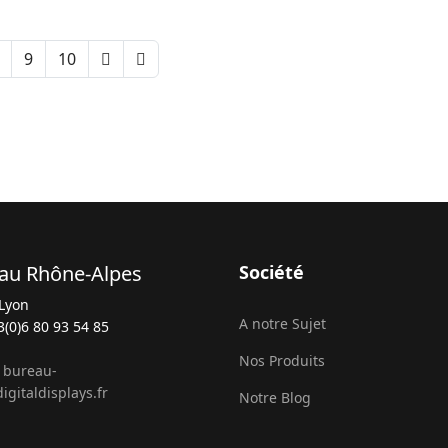
9
10
au Rhône-Alpes
Société
Lyon
A notre Sujet
3(0)6 80 93 54 85
Nos Produits
:
bureau-
igitaldisplays.fr
Notre Blog