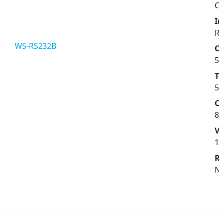
C
I
5
T
V
1
R
N