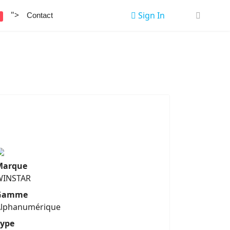
">
Sign In
Contact
U
Marque
WINSTAR
Gamme
Alphanumérique
Type